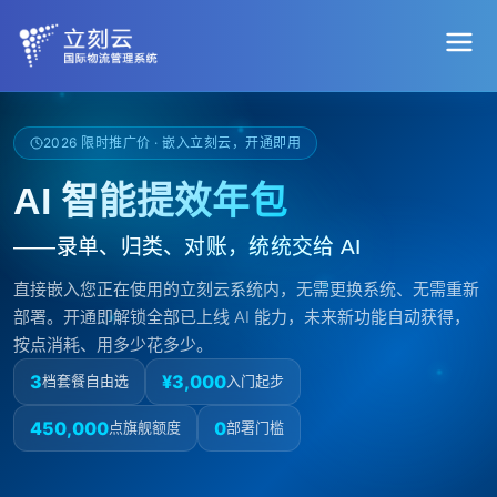
2026 限时推广价 · 嵌入立刻云，开通即用
AI 智能提效年包
——录单、归类、对账，统统交给 AI
直接嵌入您正在使用的立刻云系统内，无需更换系统、无需重新
部署。开通即解锁全部已上线 AI 能力，未来新功能自动获得，
按点消耗、用多少花多少。
AI 员工
3
¥3,000
档套餐自由选
入门起步
AI 智能提效年包
450,000
0
点旗舰额度
部署门槛
APP